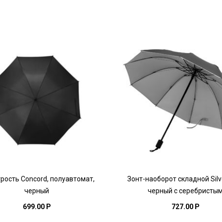
рость Concord, полуавтомат,
Зонт-наоборот складной Silv
черный
черный с серебристы
699.00 P
727.00 P