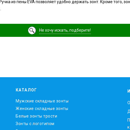
учка из пены EVA позволяет удобно держать зонт. Кроме того, зо
.
Не хочу искать, подберите!
КАТАЛОГ
Мужские складные зонты
O
Женские складные зонты
Д
Белые зонты трости
П
Зонты с логотипом
к