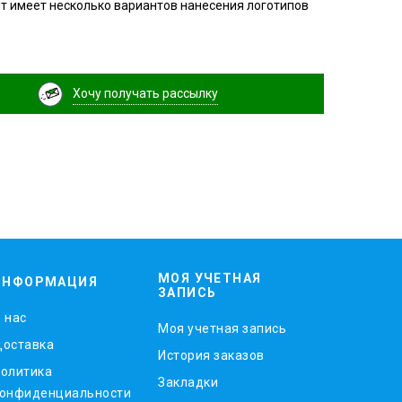
нт имеет несколько вариантов нанесения логотипов
Хочу получать рассылку
МОЯ УЧЕТНАЯ
ИНФОРМАЦИЯ
ЗАПИСЬ
 нас
Моя учетная запись
оставка
История заказов
олитика
Закладки
онфиденциальности