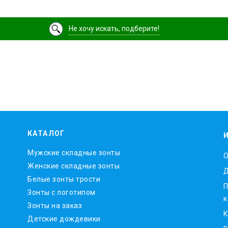
Не хочу искать, подберите!
КАТАЛОГ
Мужские складные зонты
O
Женские складные зонты
Д
Белые зонты трости
П
Зонты с логотипом
к
Зонты на заказ
К
Детские дождевики