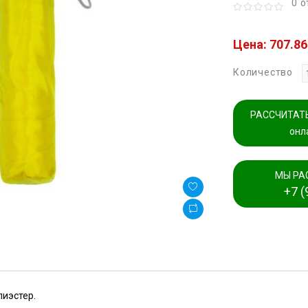
0 
Цена: 707.86
Количество
РАССЧИТАТЬ
онл
МЫ РА
+7 (
лиэстер.