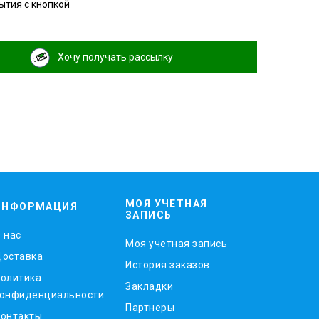
ытия с кнопкой
Хочу получать рассылку
МОЯ УЧЕТНАЯ
ИНФОРМАЦИЯ
ЗАПИСЬ
 нас
Моя учетная запись
оставка
История заказов
олитика
Закладки
онфиденциальности
Партнеры
онтакты