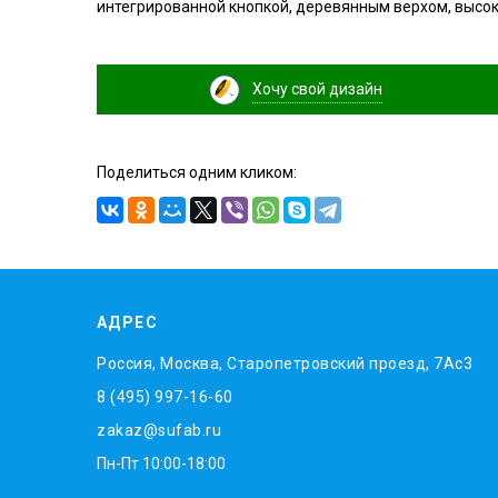
интегрированной кнопкой, деревянным верхом, высо
Хочу свой дизайн
Поделиться одним кликом:
АДРЕС
Россия, Москва, Старопетровский проезд, 7Ас3
8 (495) 997-16-60
zakaz@sufab.ru
Пн-Пт 10:00-18:00