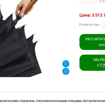
0 
Цена: 3 513.
Количество
РАССЧИТАТЬ
онл
МЫ РА
+7 (
таллическим стержнем, стекловолоконными спицами, металлически