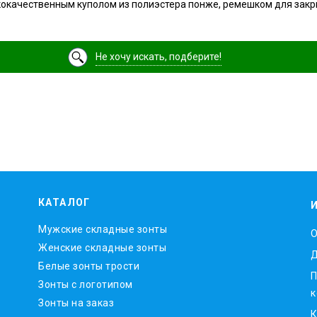
кокачественным куполом из полиэстера понже, ремешком для закр
Не хочу искать, подберите!
КАТАЛОГ
Мужские складные зонты
O
Женские складные зонты
Д
Белые зонты трости
П
Зонты с логотипом
к
Зонты на заказ
К