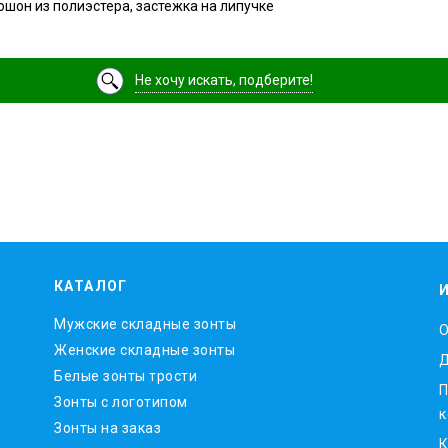
юшон из полиэстера, застежка на липучке
Не хочу искать, подберите!
КАТАЛОГ
Мужские складные зонты
O
Женские складные зонты
Д
Белые зонты трости
П
Зонты с логотипом
к
Зонты на заказ
К