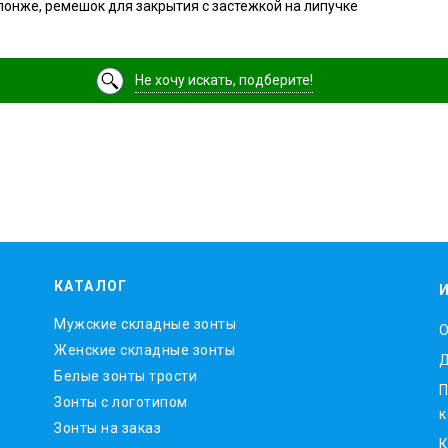
понже, ремешок для закрытия с застежкой на липучке
Не хочу искать, подберите!
КАТАЛОГ
Мужские складные зонты
O
Женские складные зонты
Д
Белые зонты трости
П
Зонты с логотипом
к
Зонты на заказ
К