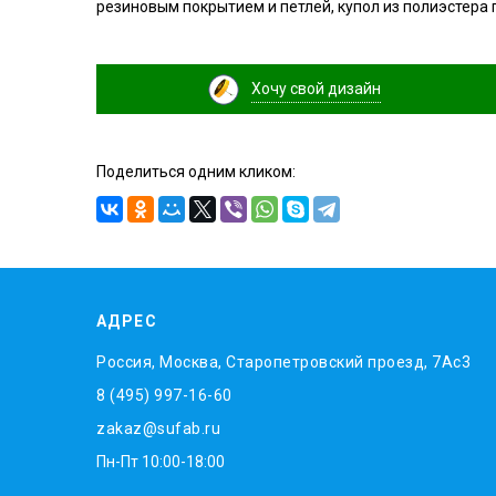
резиновым покрытием и петлей, купол из полиэстера 
Хочу свой дизайн
Поделиться одним кликом:
АДРЕС
Россия, Москва, Старопетровский проезд, 7Ас3
8 (495) 997-16-60
zakaz@sufab.ru
Пн-Пт 10:00-18:00