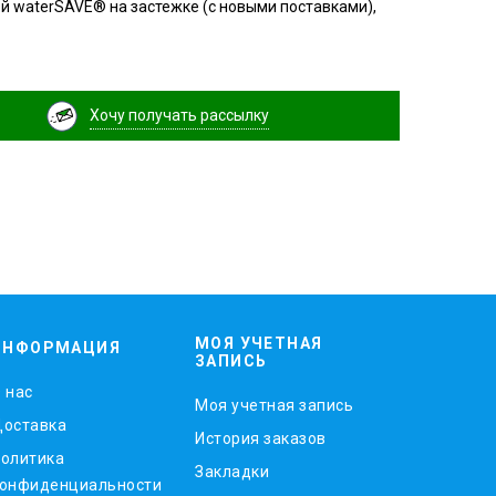
ой waterSAVE® на застежке (с новыми поставками),
Хочу получать рассылку
МОЯ УЧЕТНАЯ
ИНФОРМАЦИЯ
ЗАПИСЬ
 нас
Моя учетная запись
оставка
История заказов
олитика
Закладки
онфиденциальности