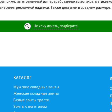
ра понже, изготовленный из переработанных пластиков, с этикетк
нанесения рекламной надписи. Также доступен в среднем размере.
Не хочу искать, подберите!
КАТАЛОГ
Мужские складные зонты
O
Женские складные зонты
Д
Белые зонты трости
П
Зонты с логотипом
к