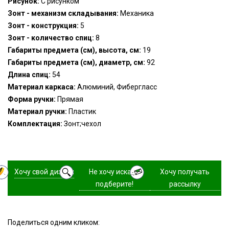
Рисунок:
С рисунком
Зонт - механизм складывания:
Механика
Зонт - конструкция:
5
Зонт - количество спиц:
8
Габариты предмета (см), высота, см:
19
Габариты предмета (см), диаметр, см:
92
Длина спиц:
54
Материал каркаса:
Алюминий, Фибергласс
Форма ручки:
Прямая
Материал ручки:
Пластик
Комплектация:
Зонт;чехол
Хочу свой дизайн
Не хочу искать,
Хочу получать
подберите!
рассылку
Поделиться одним кликом: