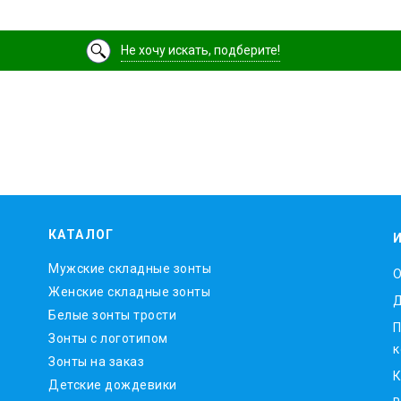
Не хочу искать, подберите!
КАТАЛОГ
Мужские складные зонты
O
Женские складные зонты
Д
Белые зонты трости
П
Зонты с логотипом
к
Зонты на заказ
К
Детские дождевики