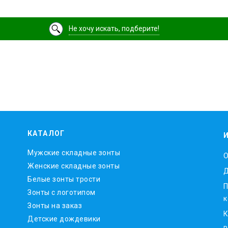
Не хочу искать, подберите!
КАТАЛОГ
Мужские складные зонты
O
Женские складные зонты
Д
Белые зонты трости
П
Зонты с логотипом
к
Зонты на заказ
К
Детские дождевики