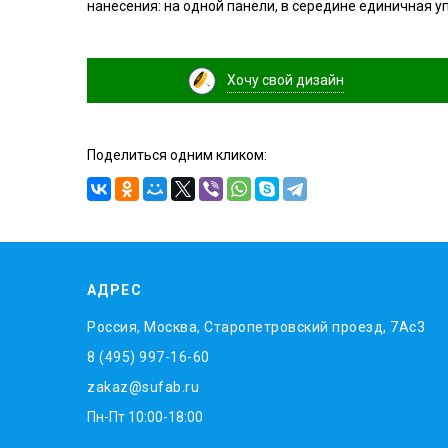
нанесения: на одной панели, в середине единичная у
Хочу свой дизайн
Поделиться одним кликом:
АДРЕС
Россия, Москва, Старопетровский проезд, 7Ас3
8 (495) 997-16-60
zakaz@sufab.ru
Пн-Пт 10:00-18:00