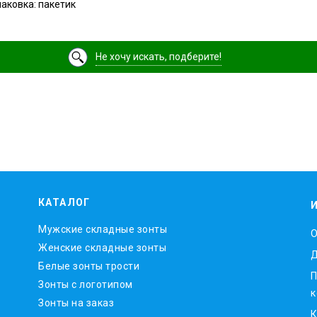
паковка: пакетик
Не хочу искать, подберите!
КАТАЛОГ
Мужские складные зонты
O
Женские складные зонты
Д
Белые зонты трости
П
Зонты с логотипом
к
Зонты на заказ
К