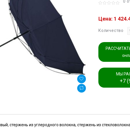
0 
Цена: 1 424.
Количество
РАССЧИТАТЬ
онл
МЫ РА
+7 (
вый, стержень из углеродного волокна, стержень из стекловолокн