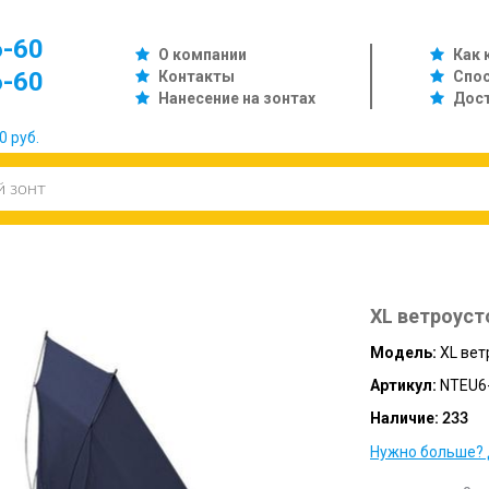
6-60
О компании
Как 
6-60
Контакты
Спо
Нанесение на зонтах
Дос
0 руб.
XL ветроус
Модель:
XL вет
Артикул:
NTEU6-
Наличие:
233
Нужно больше? 