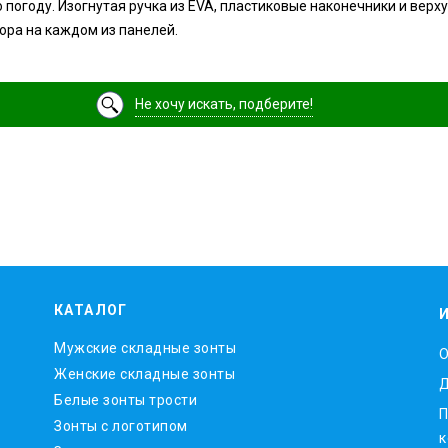
огоду. Изогнутая ручка из EVA, пластиковые наконечники и верх
ора на каждом из панелей.
Не хочу искать, подберите!
КАТАЛОГ
Мужские складные зонты
O
Женские складные зонты
Д
Белые зонты трости
П
Зонты с логотипом
к