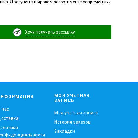
ушка. Доступен в широком ассортименте современных
Хочу получать рассылку
МОЯ УЧЕТНАЯ
ИНФОРМАЦИЯ
ЗАПИСЬ
 нас
Моя учетная запись
оставка
История заказов
олитика
Закладки
онфиденциальности