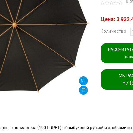
0 
Цена: 3 922.
Количество
РАССЧИТАТЬ
онл
МЫ РА
+7 (
ного полиэстера (190T RPET) с бамбуковой ручкой и стойками из 