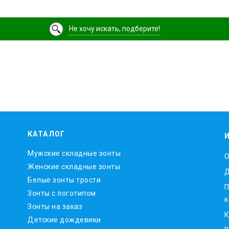
Не хочу искать, подберите!
КАТАЛОГ
Мужские складные зонты
O
Женские складные зонты
Д
Белые зонты трости
П
Зонты с логотипом
к
Зонты на заказ
К
Детские дождевики