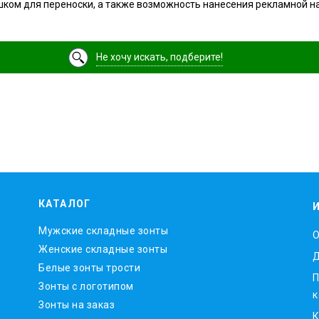
шком для переноски, а также возможность нанесения рекламной н
Не хочу искать, подберите!
КАТАЛОГ
Мужские складные зонты
O
Женские складные зонты
Д
Белые зонты трости
П
Зонты с логотипом
к
Зонты на заказ
К