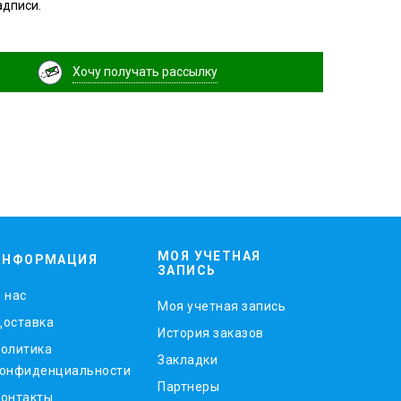
адписи.
Хочу получать рассылку
МОЯ УЧЕТНАЯ
ИНФОРМАЦИЯ
ЗАПИСЬ
 нас
Моя учетная запись
оставка
История заказов
олитика
Закладки
онфиденциальности
Партнеры
онтакты