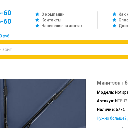
6-60
О компании
Как 
6-60
Контакты
Спо
Нанесение на зонтах
Дос
0 руб.
Мини-зонт б
Модель:
Not spe
Артикул:
NTEU2
Наличие:
6771
Нужно больше? 