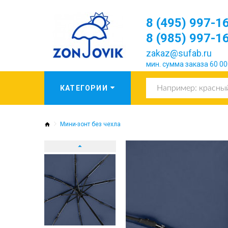
8 (495) 997-1
8 (985) 997-1
zakaz@sufab.ru
мин. сумма заказа 60 00
Мини-зонт без чехла