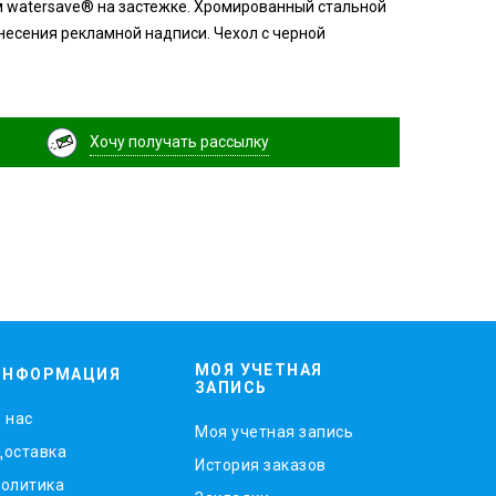
м watersave® на застежке. Хромированный стальной
анесения рекламной надписи. Чехол с черной
Хочу получать рассылку
МОЯ УЧЕТНАЯ
ИНФОРМАЦИЯ
ЗАПИСЬ
 нас
Моя учетная запись
оставка
История заказов
олитика