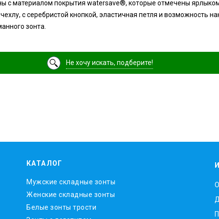
ны с материалом покрытия watersave®, которые отмечены ярлыко
 чехлу, с серебристой кнопкой, эластичная петля и возможность н
манного зонта.
Не хочу искать, подберите!
КАТАЛОГ
Мужские складные зонты
O
Женские складные зонты
Д
Белые зонты трости
П