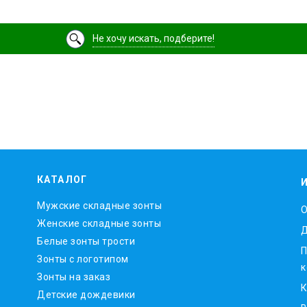
Не хочу искать, подберите!
КАТАЛОГ
Мужские складные зонты
O
Женские складные зонты
Д
Белые зонты трости
П
Зонты с логотипом
к
Зонты на заказ
К
Детские дождевики