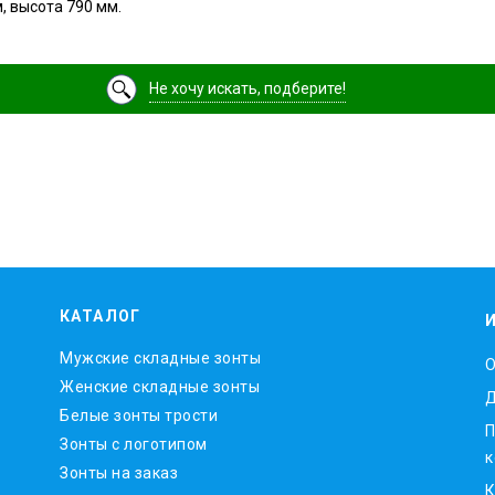
, высота 790 мм.
Не хочу искать, подберите!
КАТАЛОГ
Мужские складные зонты
O
Женские складные зонты
Д
Белые зонты трости
П
Зонты с логотипом
к
Зонты на заказ
К